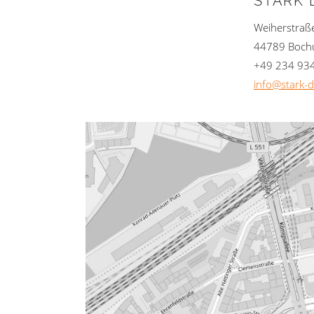
STARK 
Weiherstraß
44789 Boc
+49 234 93
info@stark-d