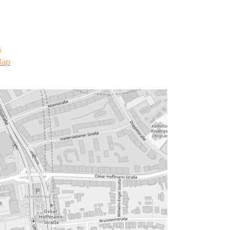
s
Map