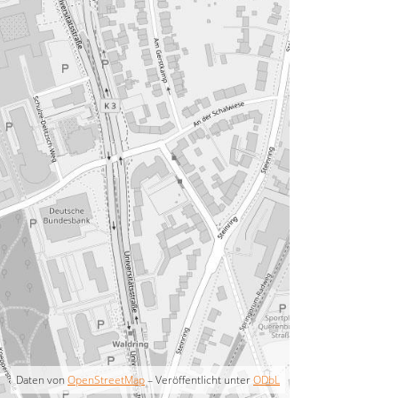
Daten von
OpenStreetMap
– Veröffentlicht unter
ODbL